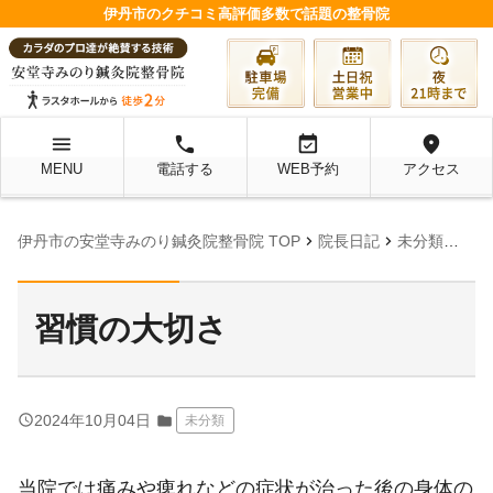
伊丹市のクチコミ高評価多数で話題の整骨院
menu
local_phone
event_available
location_on
MENU
電話する
WEB予約
アクセス
chevron_right
chevron_right
chevron_right
伊丹市の安堂寺みのり鍼灸院整骨院 TOP
院長日記
未分類
習慣
習慣の大切さ
query_builder
2024年10月04日
folder
未分類
当院では痛みや痺れなどの症状が治った後の身体の